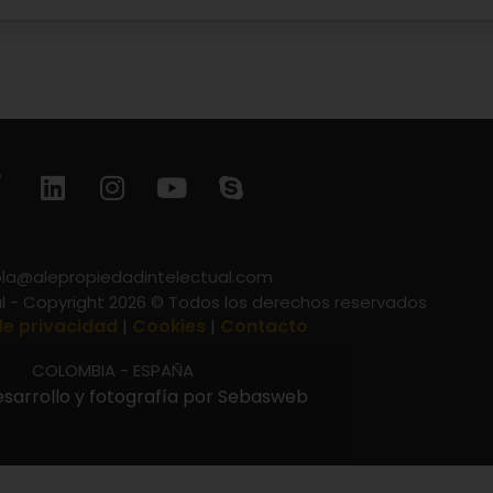
la@alepropiedadintelectual.com
al - Copyright 2026 © Todos los derechos reservados
de privacidad
Cookies
Contacto
|
|
COLOMBIA - ESPAÑA
esarrollo y fotografía por Sebasweb